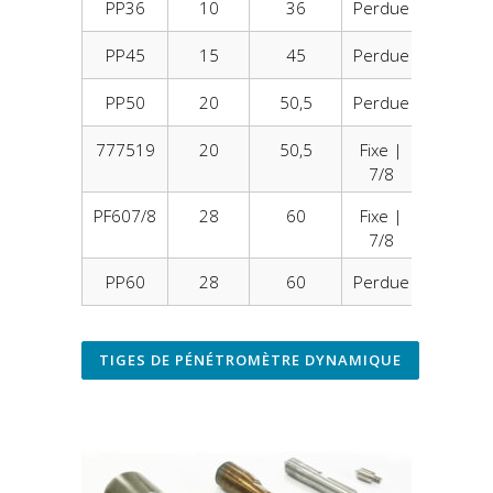
PP36
10
36
Perdue
ø2
PP45
15
45
Perdue
ø3
PP50
20
50,5
Perdue
ø3
777519
20
50,5
Fixe |
ø3
7/8
PF607/8
28
60
Fixe |
ø3
7/8
PP60
28
60
Perdue
ø3
TIGES DE PÉNÉTROMÈTRE DYNAMIQUE