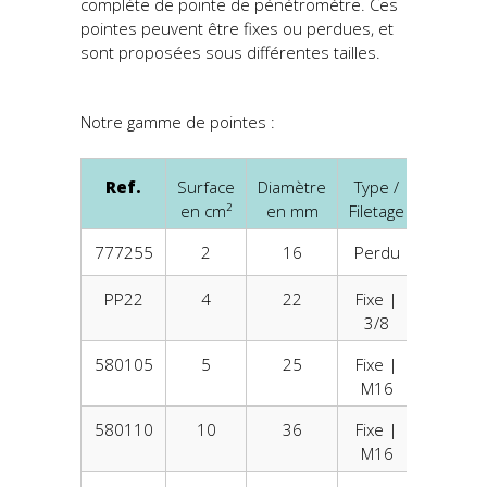
complète de pointe de pénétromètre. Ces
pointes peuvent être fixes ou perdues, et
sont proposées sous différentes tailles.
Notre gamme de pointes :
Ref.
Surface
Diamètre
Type /
Type de
en cm²
en mm
Filetage
en 
777255
2
16
Perdu
ø1
PP22
4
22
Fixe |
ø1
3/8
580105
5
25
Fixe |
ø2
M16
580110
10
36
Fixe |
ø2
M16